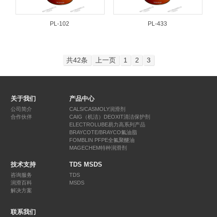
PL-102
PL-433
共42条
上一页
1
2
3
关于我们
产品中心
公司简介
CALS/CASMOLY润滑剂
合作伙伴
CAIG（机洁）DEOXIT清洁保护剂
ELECTROLUBE易力高系列产品
BRAYCOTE/BRAYCO氟油脂
FOMBLIN PFPE全氟聚醚油
MAGECHEM特种润滑剂
技术支持
TDS MSDS
咨询服务
TDS
润滑百科
MSDS
解决方案
联系我们