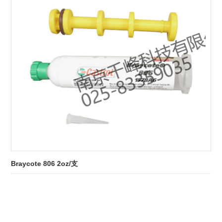
Braycote 806 2oz/支