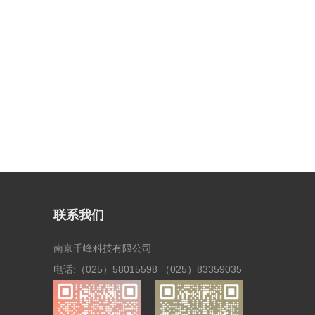
联系我们
南京千峰科技有限公司
电话:（025）58015598 （025）83359035