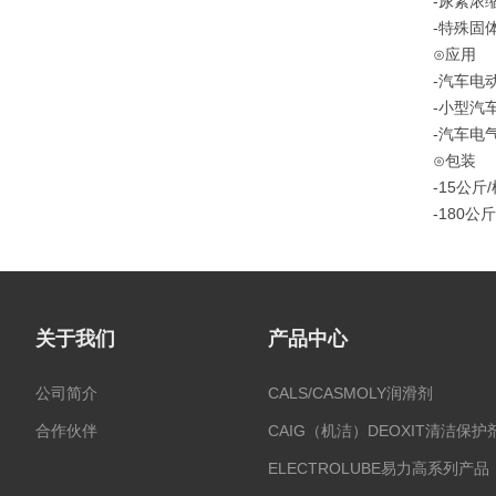
-
尿素浓
-
特殊固
⊙应用
-
汽车电
-
小型汽
-
汽车电
⊙包装
-15公斤
-180公斤
关于我们
产品中心
公司简介
CALS/CASMOLY润滑剂
合作伙伴
CAIG（机洁）DEOXIT清洁保护
ELECTROLUBE易力高系列产品