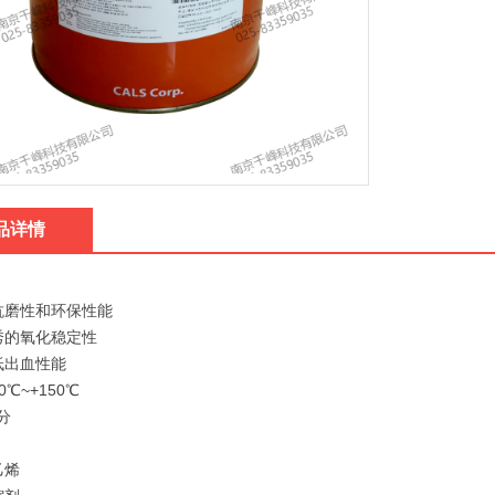
品详情
抗磨性和环保性能
秀的氧化稳定性
低出血性能
0℃~+150℃
分
乙烯