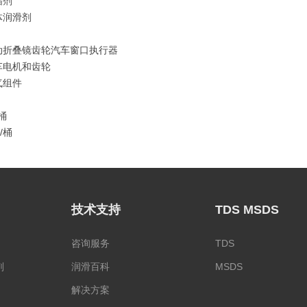
缩剂
体润滑剂
动折叠镜齿轮汽车窗口执行器
车电机和齿轮
气组件
/桶
/桶
技术支持
TDS MSDS
咨询服务
TDS
剂
润滑百科
MSDS
解决方案