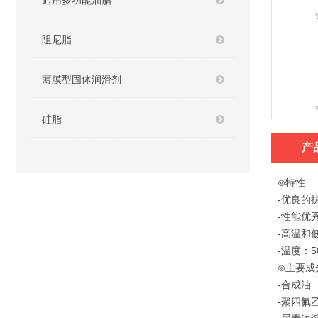
通用多功能油脂
阻尼脂
薄膜型固体润滑剂
硅脂
产
⊙特性
-优良的
-
性能优
-高温和
-
温度：5
⊙主要成
-合成油
-聚四氟