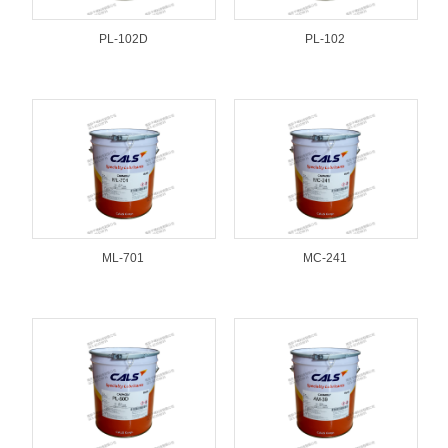
PL-102D
PL-102
ML-701
MC-241