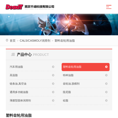
首页
>
CALS/CASMOLY润滑剂
>
塑料齿轮用油脂
产品中心
PRODUCT
汽车用油脂
塑料齿轮用油脂
高温脂
特种油脂
链条油,真空油
齿轮油,脱模剂
通用多功能油脂
阻尼脂
薄膜型固体润滑剂
硅脂
塑料齿轮用油脂