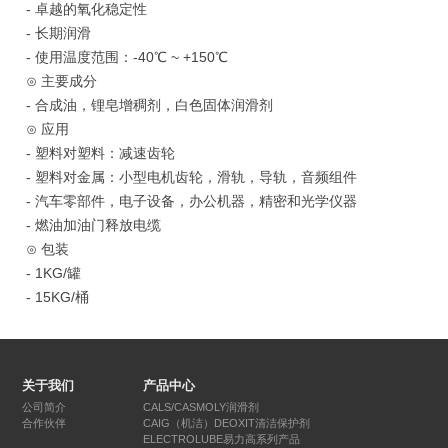
- 卓越的氧化稳定性
- 长期润滑
- 使用温度范围：-40℃ ~ +150℃
⊙ 主要成分
- 合成油，锂皂增稠剂，白色固体润滑剂
⊙ 应用
- 塑料对塑料：减速齿轮
- 塑料对金属：小型电机齿轮，滑轨，导轨，音频组件
- 汽车零部件，电子设备，办公机器，精密和光学仪器
- 燃油加油门释放电缆
⊙ 包装
- 1KG/罐
- 15KG/桶
关于我们
产品中心
公司简介
CALS/CASMOLY润滑剂
合作伙伴
CAIG（机洁）DEOXIT清洁保护剂
ELECTROLUBE易力高系列产品