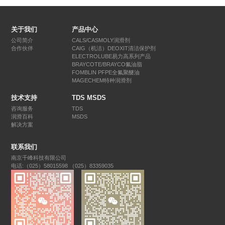
关于我们
产品中心
公司简介
CALS/CASMOLY润滑剂
合作伙伴
CAIG（机洁）DEOXIT清洁保护剂
ELECTROLUBE易力高系列产品
BRAYCOTE/BRAYCO氟油脂
FOMBLIN PFPE全氟聚醚油
MAGECHEM特种润滑剂
技术支持
TDS MSDS
咨询服务
TDS
润滑百科
MSDS
解决方案
联系我们
南京千峰科技有限公司
电话:（025）58015598 （025）83359035