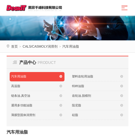
首页
>
CALS/CASMOLY润滑剂
>
汽车用油脂
产品中心
PRODUCT
汽车用油脂
塑料齿轮用油脂
高温脂
特种油脂
链条油,真空油
齿轮油,脱模剂
通用多功能油脂
阻尼脂
薄膜型固体润滑剂
硅脂
汽车用油脂