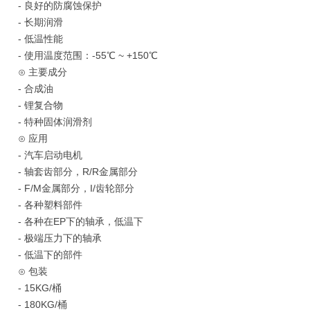
- 良好的防腐蚀保护
- 长期润滑
- 低温性能
- 使用温度范围：-55℃ ~ +150℃
⊙ 主要成分
- 合成油
- 锂复合物
- 特种固体润滑剂
⊙ 应用
-
汽车启动电机
- 轴套齿部分，R/R金属部分
- F/M金属部分，I/齿轮部分
- 各种塑料部件
- 各种在EP下的轴承，低温下
- 极端压力下的轴承
- 低温下的部件
⊙ 包装
- 15KG/桶
- 180KG/桶