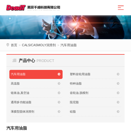
首页
>
CALS/CASMOLY润滑剂
>
汽车用油脂
产品中心
PRODUCT
汽车用油脂
塑料齿轮用油脂
高温脂
特种油脂
链条油,真空油
齿轮油,脱模剂
通用多功能油脂
阻尼脂
薄膜型固体润滑剂
硅脂
汽车用油脂