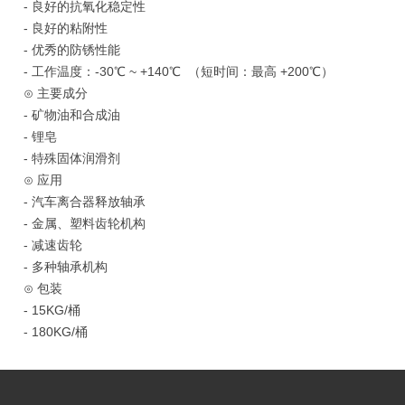
- 良好的抗氧化稳定性
- 良好的粘附性
- 优秀的防锈性能
- 工作温度：-30℃ ~ +140℃ （短时间：最高 +200℃）
⊙ 主要成分
- 矿物油和合成油
- 锂皂
- 特殊固体润滑剂
⊙ 应用
- 汽车离合器释放轴承
- 金属、塑料齿轮机构
- 减速齿轮
- 多种轴承机构
⊙ 包装
- 15KG/桶
- 180KG/桶