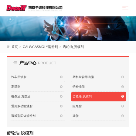
首页
>
CALS/CASMOLY润滑剂
>
齿轮油,脱模剂
产品中心
PRODUCT
汽车用油脂
塑料齿轮用油脂
高温脂
特种油脂
链条油,真空油
齿轮油,脱模剂
通用多功能油脂
阻尼脂
薄膜型固体润滑剂
硅脂
齿轮油,脱模剂