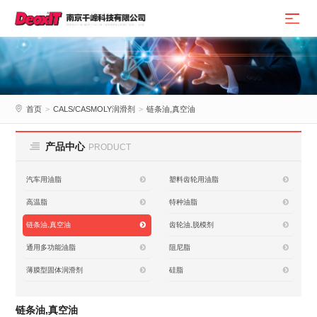
首页
>
CALS/CASMOLY润滑剂
>
链条油,真空油
产品中心
PRODUCT
汽车用油脂
塑料齿轮用油脂
高温脂
特种油脂
链条油,真空油
齿轮油,脱模剂
通用多功能油脂
阻尼脂
薄膜型固体润滑剂
硅脂
链条油,真空油