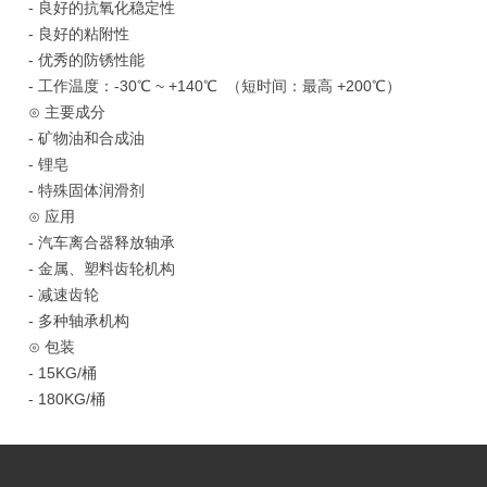
- 良好的抗氧化稳定性
- 良好的粘附性
- 优秀的防锈性能
- 工作温度：-30℃ ~ +140℃ （短时间：最高 +200℃）
⊙ 主要成分
- 矿物油和合成油
- 锂皂
- 特殊固体润滑剂
⊙ 应用
- 汽车离合器释放轴承
- 金属、塑料齿轮机构
- 减速齿轮
- 多种轴承机构
⊙ 包装
- 15KG/桶
- 180KG/桶